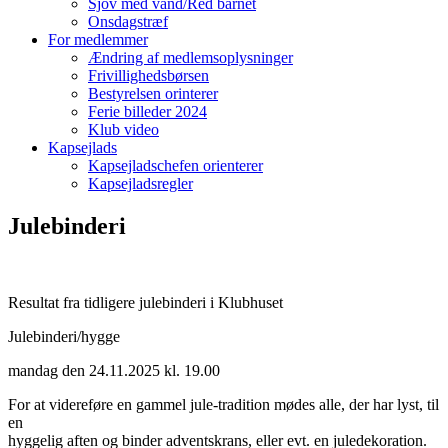
Sjov med vand/Red barnet
Onsdagstræf
For medlemmer
Ændring af medlemsoplysninger
Frivillighedsbørsen
Bestyrelsen orinterer
Ferie billeder 2024
Klub video
Kapsejlads
Kapsejladschefen orienterer
Kapsejladsregler
Julebinderi
Resultat fra tidligere julebinderi i Klubhuset
Julebinderi/hygge
mandag den 24.11.2025 k
l. 19.00
For at videreføre en gammel jule-tradition mødes alle, der har lyst, til
en
hyggelig aften og binder adventskrans, eller evt. en juledekoration.