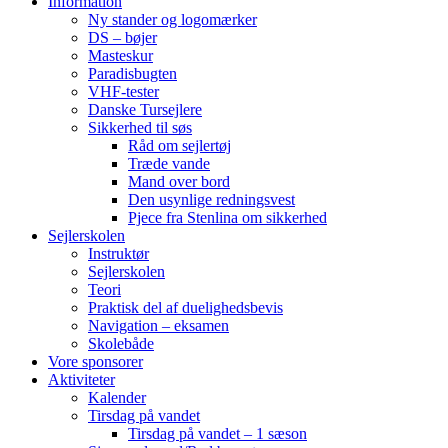
Information
Ny stander og logomærker
DS – bøjer
Masteskur
Paradisbugten
VHF-tester
Danske Tursejlere
Sikkerhed til søs
Råd om sejlertøj
Træde vande
Mand over bord
Den usynlige redningsvest
Pjece fra Stenlina om sikkerhed
Sejlerskolen
Instruktør
Sejlerskolen
Teori
Praktisk del af duelighedsbevis
Navigation – eksamen
Skolebåde
Vore sponsorer
Aktiviteter
Kalender
Tirsdag på vandet
Tirsdag på vandet – 1 sæson