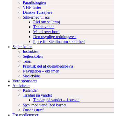
Paradisbugten
VHF-tester
Danske Tursejlere
Sikkerhed til søs
Råd om sejlertøj
Træde vande
Mand over bord
Den usynlige redningsvest
Pjece fra Stenlina om sikkerhed
Sejlerskolen
Instruktør
Sejlerskolen
Teori
Praktisk del af duelighedsbevis
Navigation – eksamen
Skolebåde
Vore sponsorer
Aktiviteter
Kalender
Tirsdag på vandet
Tirsdag på vandet – 1 sæson
Sjov med vand/Red barnet
Onsdagstræf
For medlemmer