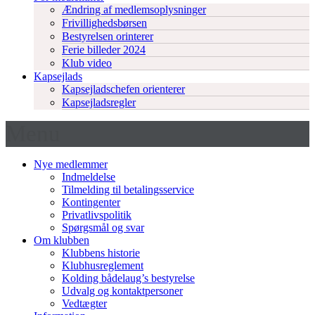
Ændring af medlemsoplysninger
Frivillighedsbørsen
Bestyrelsen orinterer
Ferie billeder 2024
Klub video
Kapsejlads
Kapsejladschefen orienterer
Kapsejladsregler
Menu
Nye medlemmer
Indmeldelse
Tilmelding til betalingsservice
Kontingenter
Privatlivspolitik
Spørgsmål og svar
Om klubben
Klubbens historie
Klubhusreglement
Kolding bådelaug’s bestyrelse
Udvalg og kontaktpersoner
Vedtægter